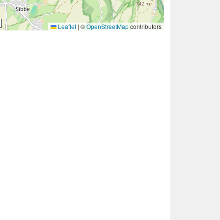
Leaflet
|
©
OpenStreetMap
contributors