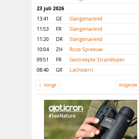
23 juli 2026
13:41
GE
Slangenarend
11:53
FR
Slangenarend
11:20
DR
Slangenarend
10:04
ZH
Roze Spreeuw
09:51
FR
Gestreepte Strandloper
08:40
GR
Lachstern
Vorige
Volgende