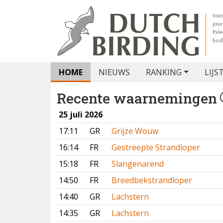
HOME
NIEUWS
RANKING
LIJS
Recente waarnemingen
25 juli 2026
17:11
GR
Grijze Wouw
16:14
FR
Gestreepte Strandloper
15:18
FR
Slangenarend
14:50
FR
Breedbekstrandloper
14:40
GR
Lachstern
14:35
GR
Lachstern