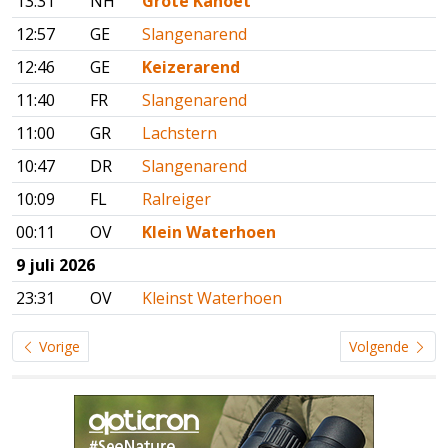
13:31
NH
Grote Kanoet
12:57
GE
Slangenarend
12:46
GE
Keizerarend
11:40
FR
Slangenarend
11:00
GR
Lachstern
10:47
DR
Slangenarend
10:09
FL
Ralreiger
00:11
OV
Klein Waterhoen
9 juli 2026
23:31
OV
Kleinst Waterhoen
Vorige
Volgende