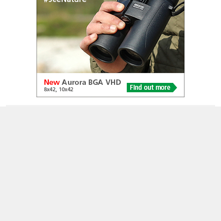
© 2005-2026
Alle foto's en content en content op deze website gelicenseerd
onder
CC BY‑NC‑ND 4.0
Dutch Birding Association
Germenzeel 707 · 5403 XD Uden
dutchbirdalerts@dutchbirding.nl
·
Contact
·
Privacy- en
Cookie-voorwaarden
·
Cookie-instellingen
KvK 41201763 · BTW NL009750915B02