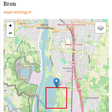
Bron
waarneming.nl
+
−