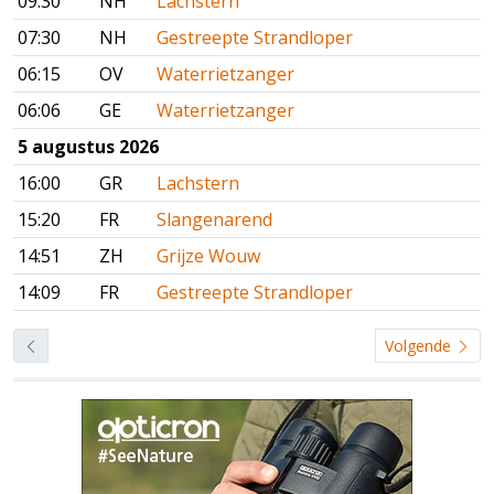
09:30
NH
Lachstern
07:30
NH
Gestreepte Strandloper
06:15
OV
Waterrietzanger
06:06
GE
Waterrietzanger
5 augustus 2026
16:00
GR
Lachstern
15:20
FR
Slangenarend
14:51
ZH
Grijze Wouw
14:09
FR
Gestreepte Strandloper
Volgende