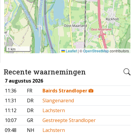
1 km
Leaflet
|
©
OpenStreetMap
contributors
Recente waarnemingen
7 augustus 2026
11:36
FR
Bairds Strandloper
11:31
DR
Slangenarend
11:12
DR
Lachstern
10:07
GR
Gestreepte Strandloper
09:48
NH
Lachstern