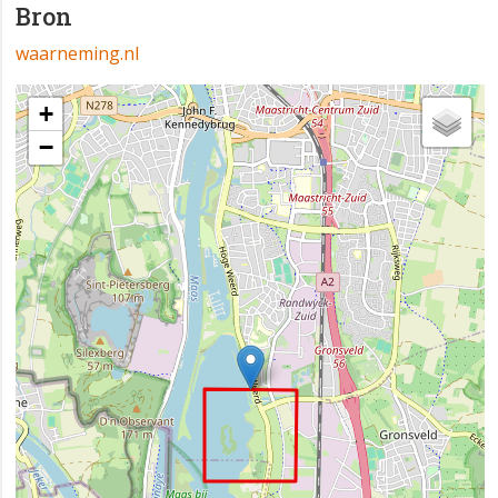
Bron
waarneming.nl
+
−