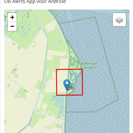
DB Alerts App voor Android
+
−