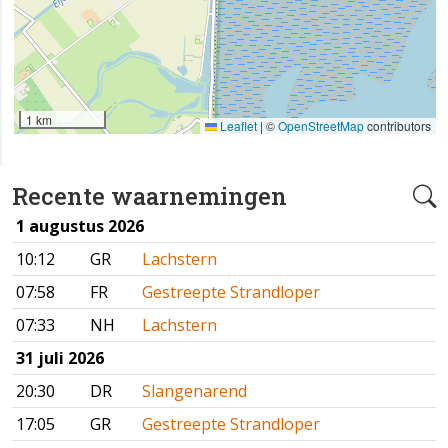
1 km
Leaflet
|
©
OpenStreetMap
contributors
Recente waarnemingen
1 augustus 2026
10:12
GR
Lachstern
07:58
FR
Gestreepte Strandloper
07:33
NH
Lachstern
31 juli 2026
20:30
DR
Slangenarend
17:05
GR
Gestreepte Strandloper