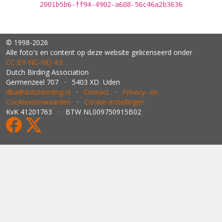
2001b5b6-ff94-4902-a608-56c46a2b3636
© 1998-2026
Alle foto's en content op deze website gelicenseerd onder
CC BY‑NC‑ND 4.0
Dutch Birding Association
Germenzeel 707 · 5403 XD Uden
dba@dutchbirding.nl
·
Contact
·
Privacy- en
Cookievoorwaarden
·
Cookie-instellingen
KvK 41201763 · BTW NL009750915B02