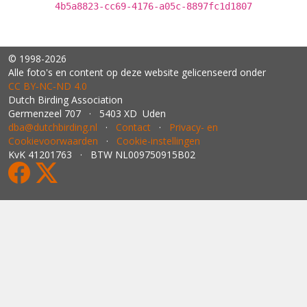
4b5a8823-cc69-4176-a05c-8897fc1d1807
© 1998-2026
Alle foto's en content op deze website gelicenseerd onder
CC BY‑NC‑ND 4.0
Dutch Birding Association
Germenzeel 707 · 5403 XD Uden
dba@dutchbirding.nl
·
Contact
·
Privacy- en
Cookievoorwaarden
·
Cookie-instellingen
KvK 41201763 · BTW NL009750915B02