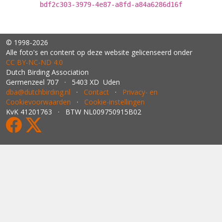
bdf2c303-3979-4e87-a8fd-a84a6286d16f
© 1998-2026
Alle foto's en content op deze website gelicenseerd onder
CC BY‑NC‑ND 4.0
Dutch Birding Association
Germenzeel 707 · 5403 XD Uden
dba@dutchbirding.nl
·
Contact
·
Privacy- en
Cookievoorwaarden
·
Cookie-instellingen
KvK 41201763 · BTW NL009750915B02