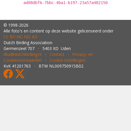
ad08dbf6-7bbc-4ba1-b197-23a57a482150
© 1998-2026
Alle foto's en content op deze website gelicenseerd onder
CC BY‑NC‑ND 4.0
Dutch Birding Association
Germenzeel 707 · 5403 XD Uden
dba@dutchbirding.nl
·
Contact
·
Privacy- en
Cookievoorwaarden
·
Cookie-instellingen
KvK 41201763 · BTW NL009750915B02