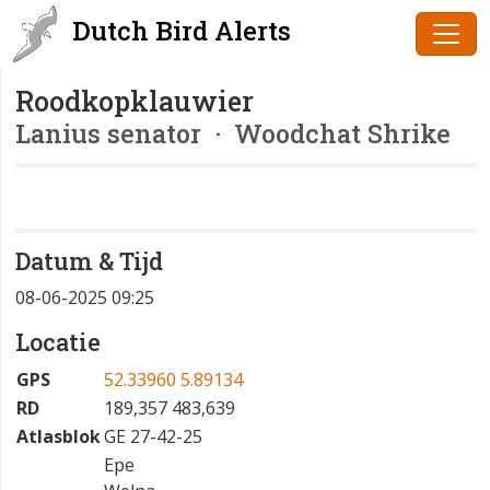
Dutch Bird Alerts
Roodkopklauwier
Lanius senator
· Woodchat Shrike
Datum & Tijd
08-06-2025 09:25
Locatie
GPS
52.33960 5.89134
RD
189,357 483,639
Atlasblok
GE 27-42-25