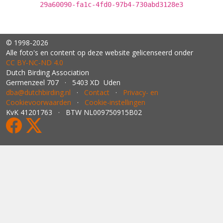
29a60090-fa1c-4fd0-97b4-730abd3128e3
© 1998-2026
Alle foto's en content op deze website gelicenseerd onder
CC BY‑NC‑ND 4.0
Dutch Birding Association
Germenzeel 707 · 5403 XD Uden
dba@dutchbirding.nl
·
Contact
·
Privacy- en
Cookievoorwaarden
·
Cookie-instellingen
KvK 41201763 · BTW NL009750915B02