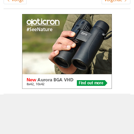
© 2005-2026
Alle foto's en content en content op deze website gelicenseerd
onder
CC BY‑NC‑ND 4.0
Dutch Birding Association
Germenzeel 707 · 5403 XD Uden