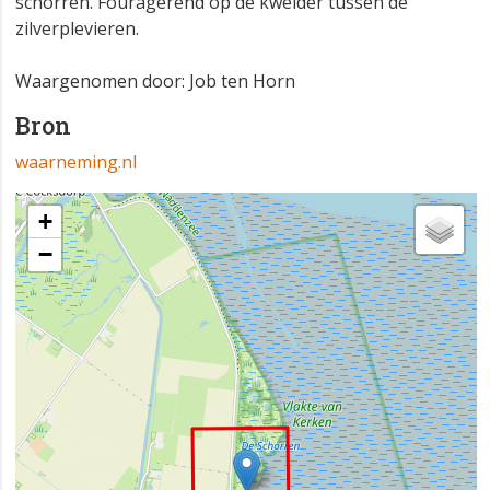
schorren. Fouragerend op de kwelder tussen de
zilverplevieren.
Waargenomen door: Job ten Horn
Bron
waarneming.nl
+
−