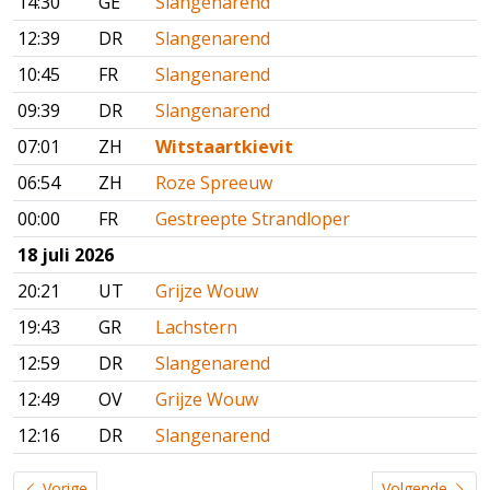
14:30
GE
Slangenarend
12:39
DR
Slangenarend
10:45
FR
Slangenarend
09:39
DR
Slangenarend
07:01
ZH
Witstaartkievit
06:54
ZH
Roze Spreeuw
00:00
FR
Gestreepte Strandloper
18 juli 2026
20:21
UT
Grijze Wouw
19:43
GR
Lachstern
12:59
DR
Slangenarend
12:49
OV
Grijze Wouw
12:16
DR
Slangenarend
Vorige
Volgende