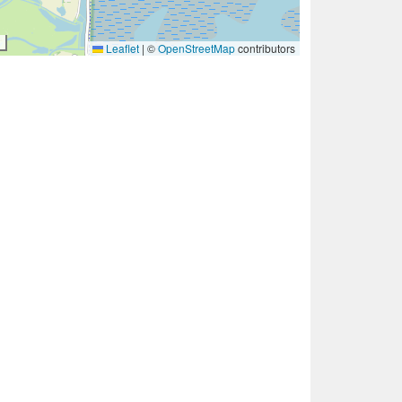
Leaflet
|
©
OpenStreetMap
contributors