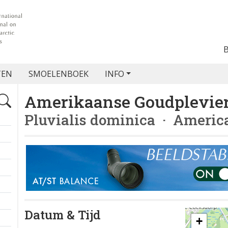
TEN
SMOELENBOEK
INFO
Amerikaanse Goudplevie
Pluvialis dominica
· America
Datum & Tijd
+