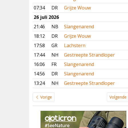
07:34
DR
Grijze Wouw
26 juli 2026
21:46
NB
Slangenarend
18:12
DR
Grijze Wouw
17:58
GR
Lachstern
17:44
NH
Gestreepte Strandloper
16:06
FR
Slangenarend
14:56
DR
Slangenarend
13:24
NH
Gestreepte Strandloper
Vorige
Volgende