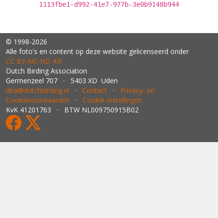
1113fbe1-d992-41e7-977b-3e0b9148b944
© 1998-2026
Alle foto's en content op deze website gelicenseerd onder
CC BY‑NC‑ND 4.0
Dutch Birding Association
Germenzeel 707 · 5403 XD Uden
dba@dutchbirding.nl
·
Contact
·
Privacy- en
Cookievoorwaarden
·
Cookie-instellingen
KvK 41201763 · BTW NL009750915B02