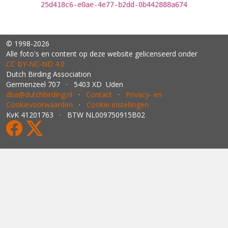
25d418c6-e0ae-4e77-b2dd-0b442888a674
© 1998-2026
Alle foto's en content op deze website gelicenseerd onder
CC BY‑NC‑ND 4.0
Dutch Birding Association
Germenzeel 707 · 5403 XD Uden
dba@dutchbirding.nl
·
Contact
·
Privacy- en
Cookievoorwaarden
·
Cookie-instellingen
KvK 41201763 · BTW NL009750915B02