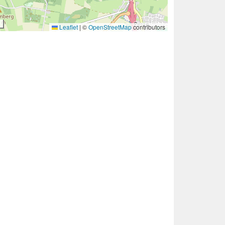
Leaflet
|
©
OpenStreetMap
contributors