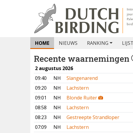
HOME
NIEUWS
RANKING
LIJS
Recente waarnemingen
2 augustus 2026
09:40
NH
Slangenarend
09:20
NH
Lachstern
09:01
NH
Blonde Ruiter
08:58
NH
Lachstern
08:23
NH
Gestreepte Strandloper
07:09
NH
Lachstern