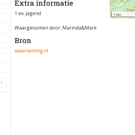
Extra informatie
1 ex. jagend
1 km
Waargenomen door: Marinda&Mark
Bron
waarneming.nl