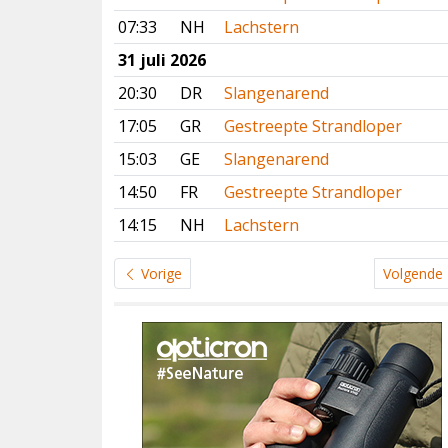
07:33
NH
Lachstern
31 juli 2026
20:30
DR
Slangenarend
17:05
GR
Gestreepte Strandloper
15:03
GE
Slangenarend
14:50
FR
Gestreepte Strandloper
14:15
NH
Lachstern
Vorige
Volgende