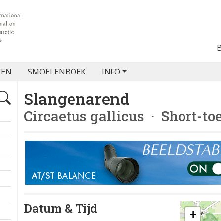
TEN
SMOELENBOEK
INFO
Slangenarend
Circaetus gallicus
· Short-to
Datum & Tijd
+