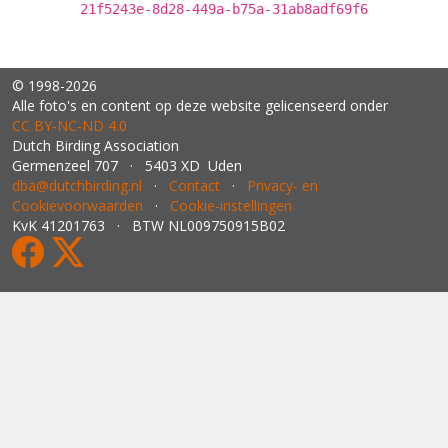
21f5243e-8d28-449a-b75a-31ab8adf69f6
© 1998-2026
Alle foto's en content op deze website gelicenseerd onder
CC BY‑NC‑ND 4.0
Dutch Birding Association
Germenzeel 707 · 5403 XD Uden
dba@dutchbirding.nl
·
Contact
·
Privacy- en
Cookievoorwaarden
·
Cookie-instellingen
KvK 41201763 · BTW NL009750915B02