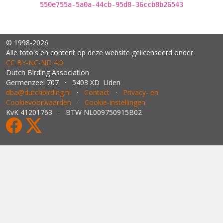
550e755a-5a0a-44cb-95d8-36ccb8b26543
© 1998-2026
Alle foto's en content op deze website gelicenseerd onder
CC BY‑NC‑ND 4.0
Dutch Birding Association
Germenzeel 707 · 5403 XD Uden
dba@dutchbirding.nl
·
Contact
·
Privacy- en
Cookievoorwaarden
·
Cookie-instellingen
KvK 41201763 · BTW NL009750915B02