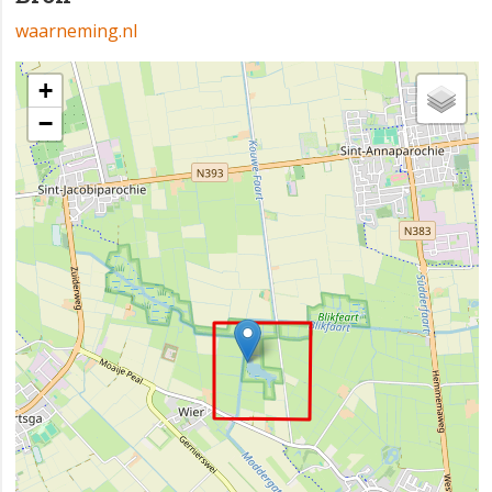
waarneming.nl
+
−