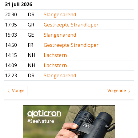
31 juli 2026
20:30
DR
Slangenarend
17:05
GR
Gestreepte Strandloper
15:03
GE
Slangenarend
14:50
FR
Gestreepte Strandloper
14:15
NH
Lachstern
14:09
NH
Lachstern
12:23
DR
Slangenarend
Vorige
Volgende