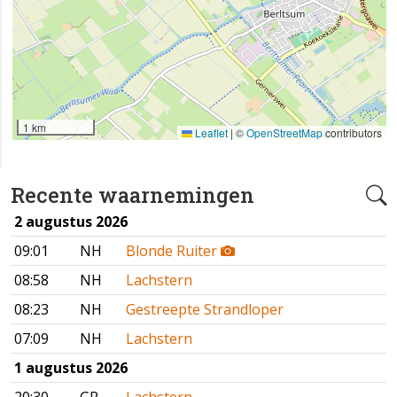
1 km
Leaflet
|
©
OpenStreetMap
contributors
Recente waarnemingen
2 augustus 2026
09:01
NH
Blonde Ruiter
08:58
NH
Lachstern
08:23
NH
Gestreepte Strandloper
07:09
NH
Lachstern
1 augustus 2026