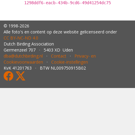
1298ddf6-eacb-434b-9cd6-49d41254dc75
© 1998-2026
Alle foto's en content op deze website gelicenseerd onder
CC BY‑NC‑ND 4.0
Dutch Birding Association
Germenzeel 707 · 5403 XD Uden
dba@dutchbirding.nl
·
Contact
·
Privacy- en
Cookievoorwaarden
·
Cookie-instellingen
KvK 41201763 · BTW NL009750915B02