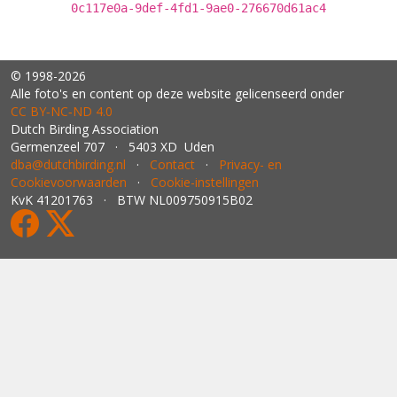
0c117e0a-9def-4fd1-9ae0-276670d61ac4
© 1998-2026
Alle foto's en content op deze website gelicenseerd onder
CC BY‑NC‑ND 4.0
Dutch Birding Association
Germenzeel 707 · 5403 XD Uden
dba@dutchbirding.nl
·
Contact
·
Privacy- en
Cookievoorwaarden
·
Cookie-instellingen
KvK 41201763 · BTW NL009750915B02