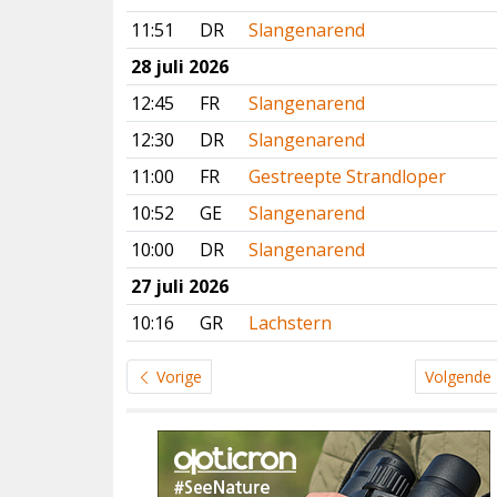
11:51
DR
Slangenarend
28 juli 2026
12:45
FR
Slangenarend
12:30
DR
Slangenarend
11:00
FR
Gestreepte Strandloper
10:52
GE
Slangenarend
10:00
DR
Slangenarend
27 juli 2026
10:16
GR
Lachstern
Vorige
Volgende