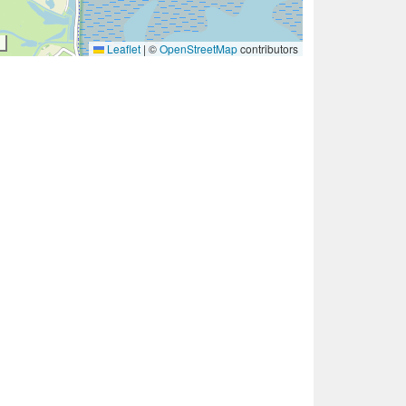
Leaflet
|
©
OpenStreetMap
contributors