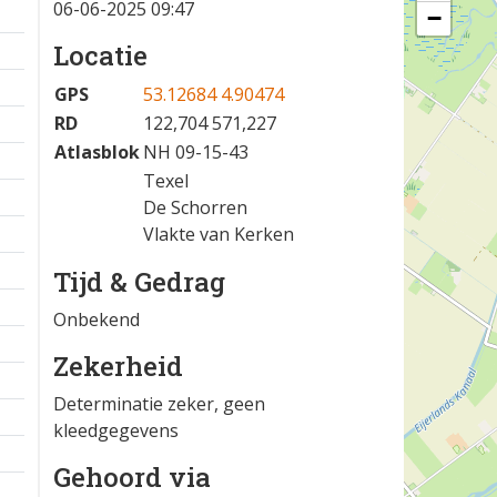
06-06-2025 09:47
−
Locatie
GPS
53.12684 4.90474
RD
122,704 571,227
Atlasblok
NH 09-15-43
Texel
De Schorren
Vlakte van Kerken
Tijd & Gedrag
Onbekend
Zekerheid
Determinatie zeker, geen
kleedgegevens
Gehoord via