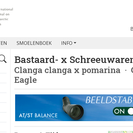
TEN
SMOELENBOEK
INFO
Bastaard- x Schreeuware
Clanga clanga x pomarina
· G
Eagle