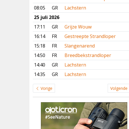
08:05
GR
Lachstern
25 juli 2026
17:11
GR
Grijze Wouw
16:14
FR
Gestreepte Strandloper
15:18
FR
Slangenarend
14:50
FR
Breedbekstrandloper
14:40
GR
Lachstern
14:35
GR
Lachstern
Vorige
Volgende