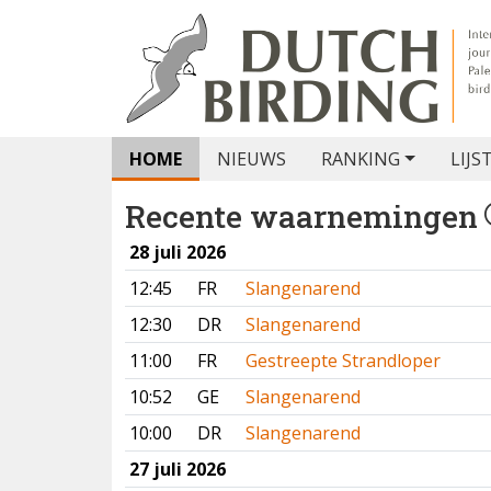
HOME
NIEUWS
RANKING
LIJS
Recente waarnemingen
28 juli 2026
12:45
FR
Slangenarend
12:30
DR
Slangenarend
11:00
FR
Gestreepte Strandloper
10:52
GE
Slangenarend
10:00
DR
Slangenarend
27 juli 2026