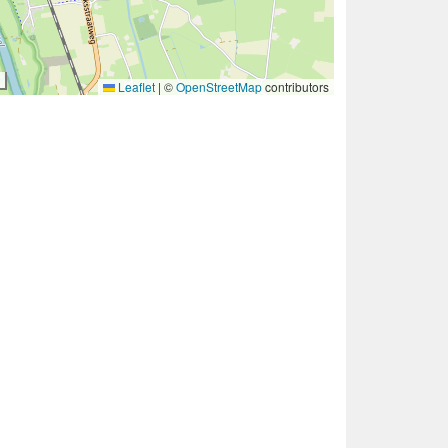
Leaflet
|
©
OpenStreetMap
contributors