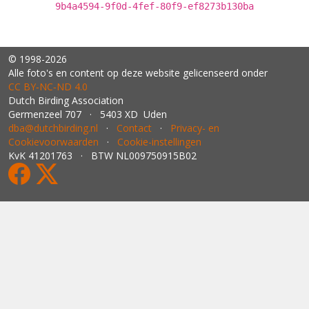
9b4a4594-9f0d-4fef-80f9-ef8273b130ba
© 1998-2026
Alle foto's en content op deze website gelicenseerd onder
CC BY‑NC‑ND 4.0
Dutch Birding Association
Germenzeel 707 · 5403 XD Uden
dba@dutchbirding.nl
·
Contact
·
Privacy- en
Cookievoorwaarden
·
Cookie-instellingen
KvK 41201763 · BTW NL009750915B02