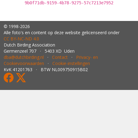
9b0f71db-9159-4b78-9275-57c7213e7952
© 1998-2026
Alle foto's en content op deze website gelicenseerd onder
CC BY‑NC‑ND 4.0
Dutch Birding Association
Germenzeel 707 · 5403 XD Uden
dba@dutchbirding.nl
·
Contact
·
Privacy- en
Cookievoorwaarden
·
Cookie-instellingen
KvK 41201763 · BTW NL009750915B02