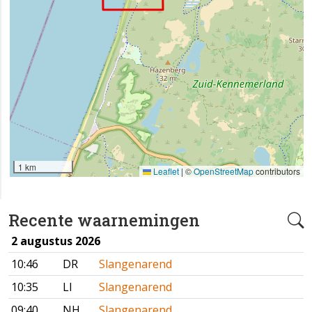
1 km
Leaflet
|
©
OpenStreetMap
contributors
Recente waarnemingen
2 augustus 2026
10:46
DR
Slangenarend
10:35
LI
Slangenarend
09:40
NH
Slangenarend