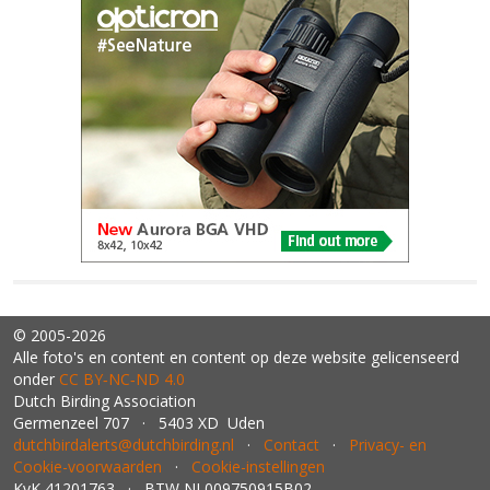
© 2005-2026
Alle foto's en content en content op deze website gelicenseerd
onder
CC BY‑NC‑ND 4.0
Dutch Birding Association
Germenzeel 707 · 5403 XD Uden
dutchbirdalerts@dutchbirding.nl
·
Contact
·
Privacy- en
Cookie-voorwaarden
·
Cookie-instellingen
KvK 41201763 · BTW NL009750915B02