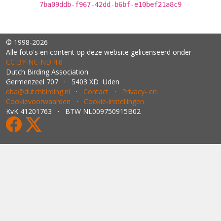
7ba09ddb-f967-42dd-b6bf-e10bef21a8c9
© 1998-2026
Alle foto's en content op deze website gelicenseerd onder
CC BY‑NC‑ND 4.0
Dutch Birding Association
Germenzeel 707 · 5403 XD Uden
dba@dutchbirding.nl
·
Contact
·
Privacy- en
Cookievoorwaarden
·
Cookie-instellingen
KvK 41201763 · BTW NL009750915B02