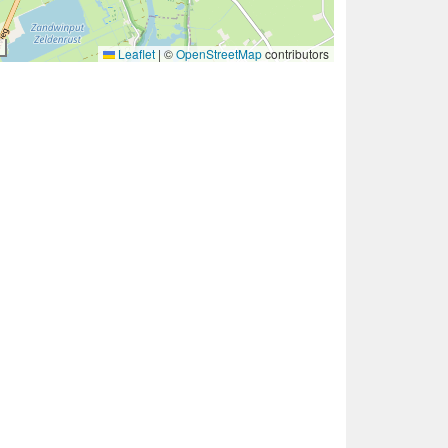
Leaflet
|
©
OpenStreetMap
contributors