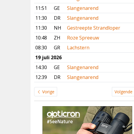
11:51
GE
Slangenarend
11:30
DR
Slangenarend
11:30
NH
Gestreepte Strandloper
10:48
ZH
Roze Spreeuw
08:30
GR
Lachstern
19 juli 2026
14:30
GE
Slangenarend
12:39
DR
Slangenarend
Vorige
Volgende