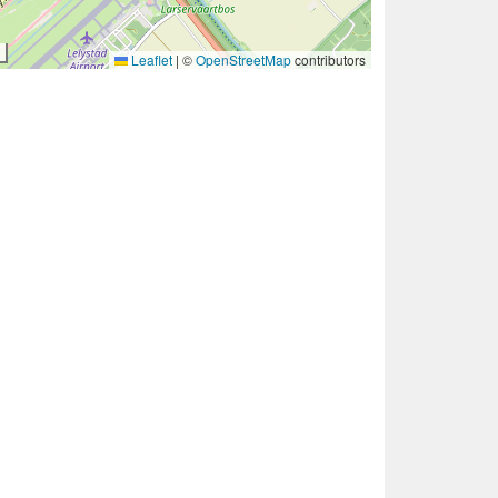
Leaflet
|
©
OpenStreetMap
contributors