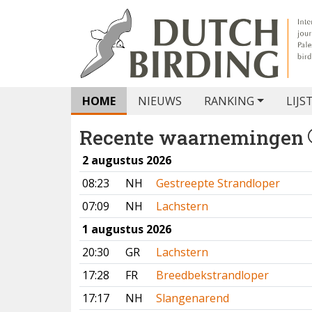
HOME
NIEUWS
RANKING
LIJS
Recente waarnemingen
2 augustus 2026
08:23
NH
Gestreepte Strandloper
07:09
NH
Lachstern
1 augustus 2026
20:30
GR
Lachstern
17:28
FR
Breedbekstrandloper
17:17
NH
Slangenarend