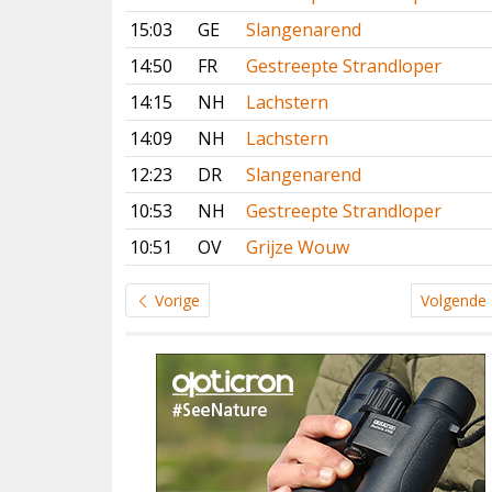
15:03
GE
Slangenarend
14:50
FR
Gestreepte Strandloper
14:15
NH
Lachstern
14:09
NH
Lachstern
12:23
DR
Slangenarend
10:53
NH
Gestreepte Strandloper
10:51
OV
Grijze Wouw
Vorige
Volgende