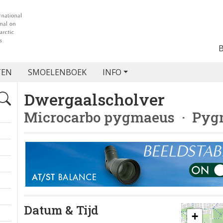
TEN
SMOELENBOEK
INFO
Dwergaalscholver
Microcarbo pygmaeus
· Pyg
Datum & Tijd
+