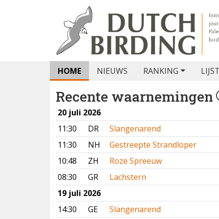
HOME
NIEUWS
RANKING
LIJS
Recente waarnemingen
20 juli 2026
11:30
DR
Slangenarend
11:30
NH
Gestreepte Strandloper
10:48
ZH
Roze Spreeuw
08:30
GR
Lachstern
19 juli 2026
14:30
GE
Slangenarend