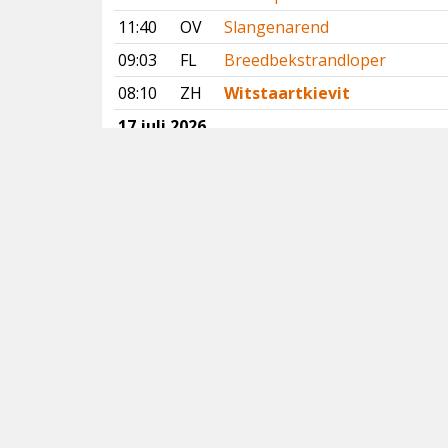
11:40
OV
Slangenarend
09:03
FL
Breedbekstrandloper
08:10
ZH
Witstaartkievit
17 juli 2026
16:59
GE
Slangenarend
15:34
GE
Slangenarend
14:42
ZH
Witstaartkievit
12:24
DR
Slangenarend
Vorige
Volgende