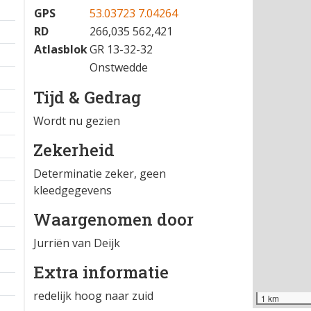
01-06-2025 11:16
−
Locatie
GPS
53.03723 7.04264
RD
266,035 562,421
Atlasblok
GR 13-32-32
Onstwedde
Tijd & Gedrag
Wordt nu gezien
Zekerheid
Determinatie zeker, geen
kleedgegevens
Waargenomen door
Jurriën van Deijk