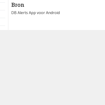
Extra informatie
redelijk hoog naar zuid
1 km
Bron
DB Alerts App voor Android