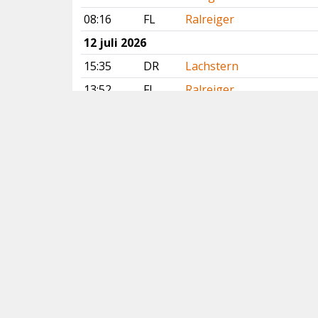
08:16
FL
Ralreiger
12 juli 2026
15:35
DR
Lachstern
13:52
FL
Ralreiger
10:29
DR
Slangenarend
10:26
GE
Slangenarend
09:37
GR
Lachstern
06:16
NB
Grijze Wouw
Vorige
Volgende