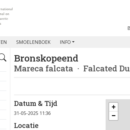
TEN
SMOELENBOEK
INFO
Bronskopeend
Mareca falcata
· Falcated D
Datum & Tijd
+