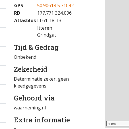
31-05-2025 11:36
−
Locatie
GPS
50.90618 5.71092
RD
177,771 324,096
Atlasblok
LI 61-18-13
Itteren
Grindgat
Tijd & Gedrag
Onbekend
Zekerheid
Determinatie zeker, geen
kleedgegevens
Gehoord via
waarneming.nl