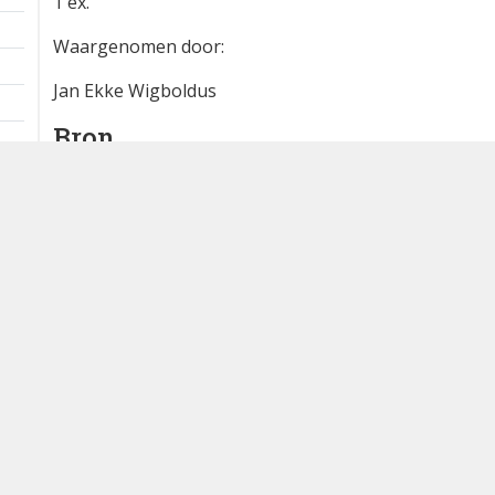
Extra informatie
1 km
1 ex.
Waargenomen door:
Jan Ekke Wigboldus
Bron
waarneming.nl