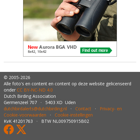
© 2005-2026
Alle foto's en content en content op deze website gelicenseerd
onder
CC BY‑NC‑ND 4.0
Dutch Birding Association
Germenzeel 707 · 5403 XD Uden
dutchbirdalerts@dutchbirding.nl
·
Contact
·
Privacy- en
Cookie-voorwaarden
·
Cookie-instellingen
KvK 41201763 · BTW NL009750915B02