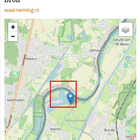
waarneming.nl
+
−