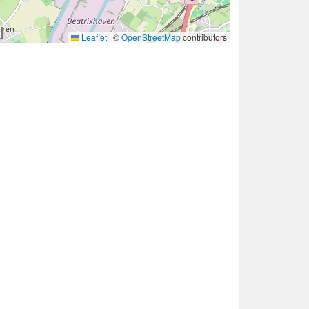
Leaflet
|
©
OpenStreetMap
contributors