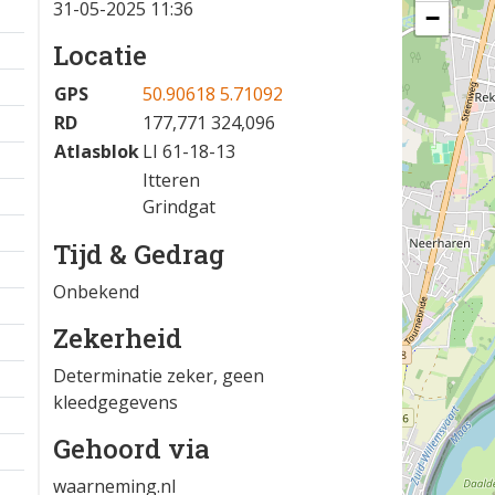
31-05-2025 11:36
−
Locatie
GPS
50.90618 5.71092
RD
177,771 324,096
Atlasblok
LI 61-18-13
Itteren
Grindgat
Tijd & Gedrag
Onbekend
Zekerheid
Determinatie zeker, geen
kleedgegevens
Gehoord via
waarneming.nl