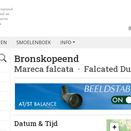
TEN
SMOELENBOEK
INFO
Bronskopeend
Mareca falcata
· Falcated D
Datum & Tijd
+