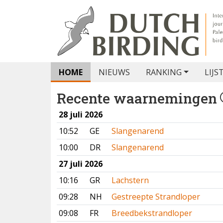
HOME
NIEUWS
RANKING
LIJS
Recente waarnemingen
28 juli 2026
10:52
GE
Slangenarend
10:00
DR
Slangenarend
27 juli 2026
10:16
GR
Lachstern
09:28
NH
Gestreepte Strandloper
09:08
FR
Breedbekstrandloper