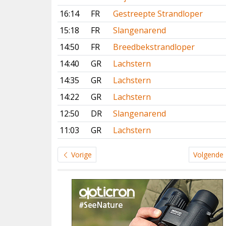
16:14
FR
Gestreepte Strandloper
15:18
FR
Slangenarend
14:50
FR
Breedbekstrandloper
14:40
GR
Lachstern
14:35
GR
Lachstern
14:22
GR
Lachstern
12:50
DR
Slangenarend
11:03
GR
Lachstern
Vorige
Volgende