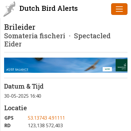
Dutch Bird Alerts
Brileider
Somateria fischeri
· Spectacled
Eider
Datum & Tijd
30-05-2025 16:40
Locatie
GPS
53.13743 4.91111
RD
123,138 572,403