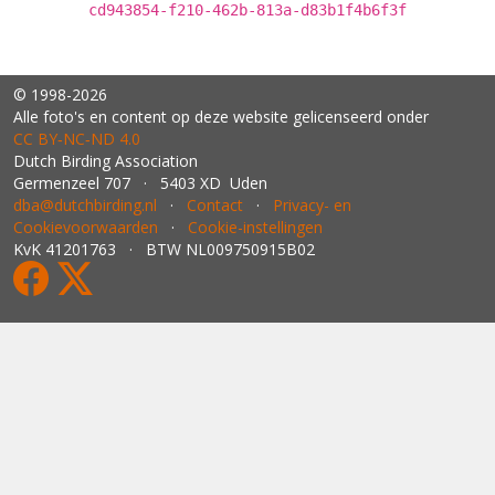
cd943854-f210-462b-813a-d83b1f4b6f3f
© 1998-2026
Alle foto's en content op deze website gelicenseerd onder
CC BY‑NC‑ND 4.0
Dutch Birding Association
Germenzeel 707 · 5403 XD Uden
dba@dutchbirding.nl
·
Contact
·
Privacy- en
Cookievoorwaarden
·
Cookie-instellingen
KvK 41201763 · BTW NL009750915B02