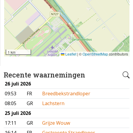
1 km
Leaflet
|
©
OpenStreetMap
contributors
Recente waarnemingen
26 juli 2026
09:53
FR
Breedbekstrandloper
08:05
GR
Lachstern
25 juli 2026
17:11
GR
Grijze Wouw
16:14
FR
Gestreepte Strandloper