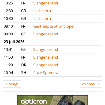
13:25
FR
Slangenarend
12:30
GR
Lachstern
10:30
GR
Lachstern
08:10
FR
Gestreepte Strandloper
00:00
GE
Slangenarend
23 juli 2026
13:41
GE
Slangenarend
11:53
FR
Slangenarend
11:20
DR
Slangenarend
10:04
ZH
Roze Spreeuw
Vorige
Volgende