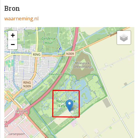
Bron
waarneming.nl
+
−