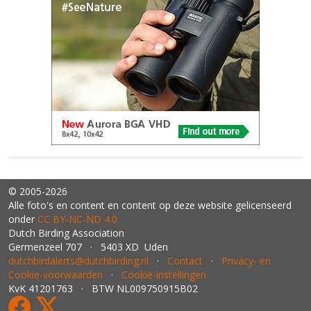
© 2005-2026
Alle foto's en content en content op deze website gelicenseerd
onder
CC BY‑NC‑ND 4.0
Dutch Birding Association
Germenzeel 707 · 5403 XD Uden
dutchbirdalerts@dutchbirding.nl
·
Contact
·
Privacy- en
Cookie-voorwaarden
·
Cookie-instellingen
KvK 41201763 · BTW NL009750915B02