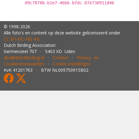
09c7878b-b1e7-46b6-bfdc-07e730911d46
© 1998-2026
Alle foto's en content op deze website gelicenseerd onder
CC BY‑NC‑ND 4.0
Dutch Birding Association
Germenzeel 707 · 5403 XD Uden
dba@dutchbirding.nl
·
Contact
·
Privacy- en
Cookievoorwaarden
·
Cookie-instellingen
KvK 41201763 · BTW NL009750915B02