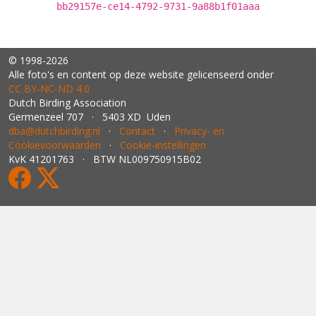
bb29157e-ce14-4792-9731-9a88b1f01aaa
© 1998-2026
Alle foto's en content op deze website gelicenseerd onder
CC BY‑NC‑ND 4.0
Dutch Birding Association
Germenzeel 707 · 5403 XD Uden
dba@dutchbirding.nl
·
Contact
·
Privacy- en
Cookievoorwaarden
·
Cookie-instellingen
KvK 41201763 · BTW NL009750915B02