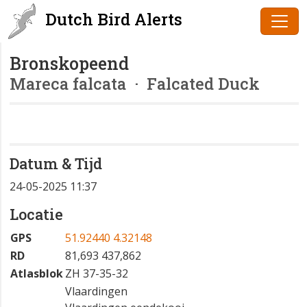
Dutch Bird Alerts
Bronskopeend
Mareca falcata
· Falcated Duck
Datum & Tijd
24-05-2025 11:37
Locatie
GPS
51.92440 4.32148
RD
81,693 437,862
Atlasblok
ZH 37-35-32