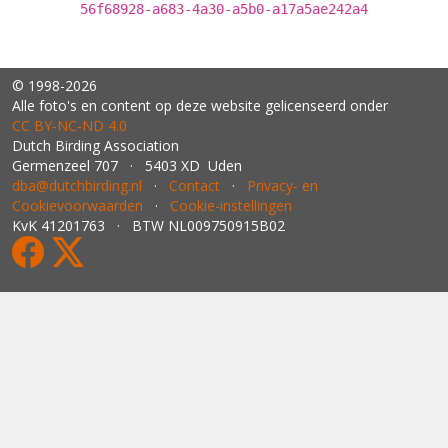
56f68928-a683-4a30-a5b0-a17a5ae242a4
© 1998-2026
Alle foto's en content op deze website gelicenseerd onder
CC BY‑NC‑ND 4.0
Dutch Birding Association
Germenzeel 707 · 5403 XD Uden
dba@dutchbirding.nl
·
Contact
·
Privacy- en
Cookievoorwaarden
·
Cookie-instellingen
KvK 41201763 · BTW NL009750915B02