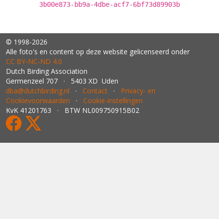
3b00e873-bb9a-4dbe-acf7-6bf73d89903b
© 1998-2026
Alle foto's en content op deze website gelicenseerd onder
CC BY‑NC‑ND 4.0
Dutch Birding Association
Germenzeel 707 · 5403 XD Uden
dba@dutchbirding.nl
·
Contact
·
Privacy- en
Cookievoorwaarden
·
Cookie-instellingen
KvK 41201763 · BTW NL009750915B02