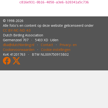
c816e931-0b16-4050-a3e6-b20341a5c736
© 1998-2026
Alle foto's en content op deze website gelicenseerd onder
CC BY‑NC‑ND 4.0
Dutch Birding Association
Germenzeel 707 · 5403 XD Uden
dba@dutchbirding.nl
·
Contact
·
Privacy- en
Cookievoorwaarden
·
Cookie-instellingen
KvK 41201763 · BTW NL009750915B02