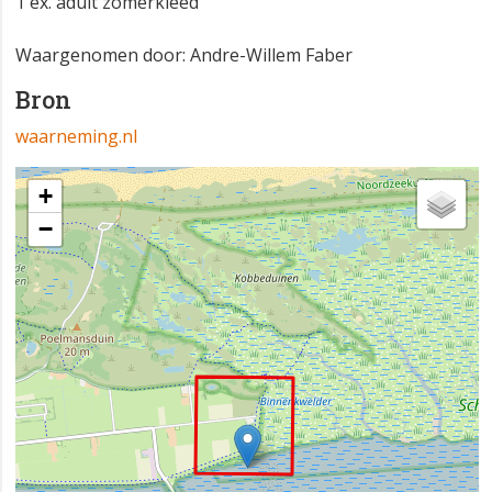
1 ex. adult zomerkleed
Waargenomen door: Andre-Willem Faber
Bron
waarneming.nl
+
−