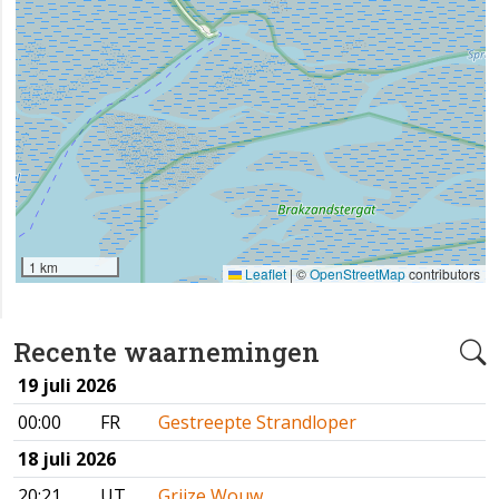
1 km
Leaflet
|
©
OpenStreetMap
contributors
Recente waarnemingen
19 juli 2026
00:00
FR
Gestreepte Strandloper
18 juli 2026
20:21
UT
Grijze Wouw