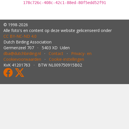
178c726c-408c-42c1-88ed-80f5edd52f91
© 1998-2026
Alle foto's en content op deze website gelicenseerd onder
CC BY‑NC‑ND 4.0
Dutch Birding Association
Germenzeel 707 · 5403 XD Uden
dba@dutchbirding.nl
·
Contact
·
Privacy- en
Cookievoorwaarden
·
Cookie-instellingen
KvK 41201763 · BTW NL009750915B02