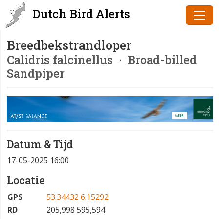
Dutch Bird Alerts
Breedbekstrandloper
Calidris falcinellus
· Broad-billed
Sandpiper
Datum & Tijd
17-05-2025 16:00
Locatie
GPS
53.34432 6.15292
RD
205,998 595,594