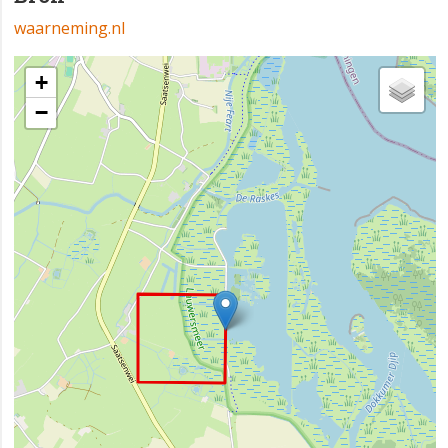
waarneming.nl
+
−