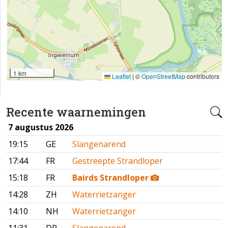
1 km
Leaflet
|
©
OpenStreetMap
contributors
Recente waarnemingen
7 augustus 2026
19:15
GE
Slangenarend
17:44
FR
Gestreepte Strandloper
15:18
FR
Bairds Strandloper
14:28
ZH
Waterrietzanger
14:10
NH
Waterrietzanger