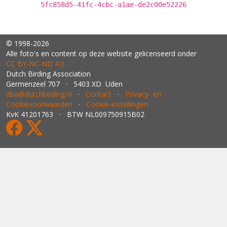
5fc858d5-41fc-4cbc-a1ae-de2c00e52226
© 1998-2026
Alle foto's en content op deze website gelicenseerd onder
CC BY‑NC‑ND 4.0
Dutch Birding Association
Germenzeel 707 · 5403 XD Uden
dba@dutchbirding.nl
·
Contact
·
Privacy- en
Cookievoorwaarden
·
Cookie-instellingen
KvK 41201763 · BTW NL009750915B02