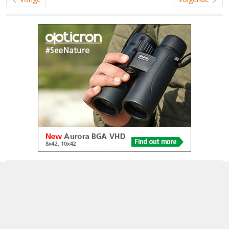
© 2005-2026
Alle foto's en content en content op deze website gelicenseerd
onder
CC BY‑NC‑ND 4.0
Dutch Birding Association
Germenzeel 707 · 5403 XD Uden