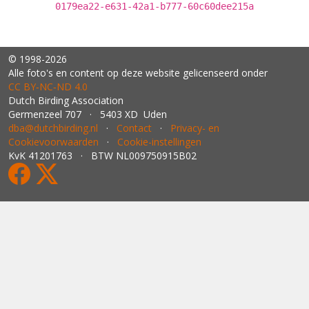
0179ea22-e631-42a1-b777-60c60dee215a
© 1998-2026
Alle foto's en content op deze website gelicenseerd onder
CC BY‑NC‑ND 4.0
Dutch Birding Association
Germenzeel 707 · 5403 XD Uden
dba@dutchbirding.nl
·
Contact
·
Privacy- en
Cookievoorwaarden
·
Cookie-instellingen
KvK 41201763 · BTW NL009750915B02