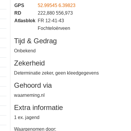
GPS
52.99545 6.39823
RD
222,880 556,973
Atlasblok
FR 12-41-43
Fochteloërveen
Tijd & Gedrag
Onbekend
Zekerheid
Determinatie zeker, geen
kleedgegevens
Gehoord via
waarneming.nl
Extra informatie
1 ex. jagend
1 km