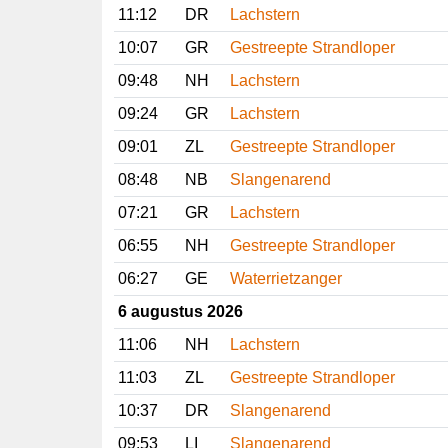
11:12
DR
Lachstern
10:07
GR
Gestreepte Strandloper
09:48
NH
Lachstern
09:24
GR
Lachstern
09:01
ZL
Gestreepte Strandloper
08:48
NB
Slangenarend
07:21
GR
Lachstern
06:55
NH
Gestreepte Strandloper
06:27
GE
Waterrietzanger
6 augustus 2026
11:06
NH
Lachstern
11:03
ZL
Gestreepte Strandloper
10:37
DR
Slangenarend
09:53
LI
Slangenarend