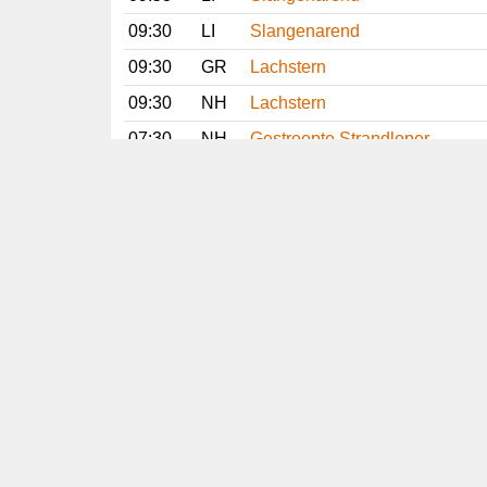
09:30
LI
Slangenarend
09:30
GR
Lachstern
09:30
NH
Lachstern
07:30
NH
Gestreepte Strandloper
06:15
OV
Waterrietzanger
06:06
GE
Waterrietzanger
Vorige
Volgende
Copyright
© 2005-2026
Alle foto's en content en content op deze website
gelicenseerd onder
CC BY‑NC‑ND 4.0