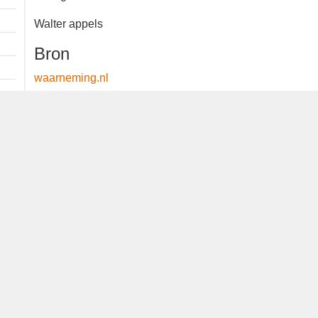
Waargenomen door:
Walter appels
Bron
waarneming.nl
Dutch Birding Association
Germenzeel 707 · 5403 XD Uden
dutchbirdalerts@dutchbirding.nl
·
Contact
·
Privacy- en C
instellingen