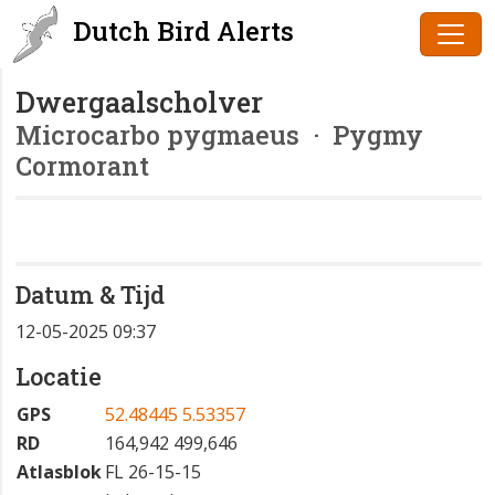
Dutch Bird Alerts
Dwergaalscholver
Microcarbo pygmaeus
· Pygmy
Cormorant
Datum & Tijd
12-05-2025 09:37
Locatie
GPS
52.48445 5.53357
RD
164,942 499,646
Atlasblok
FL 26-15-15