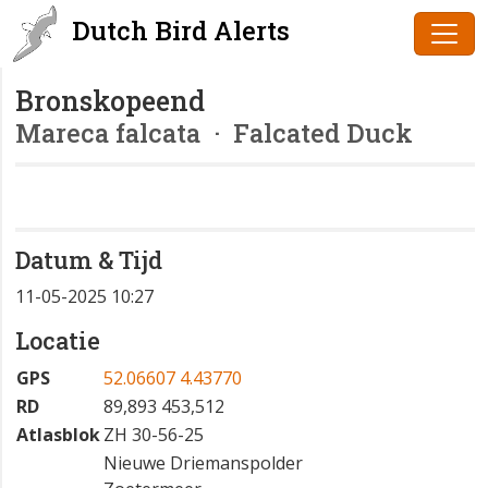
Dutch Bird Alerts
Bronskopeend
Mareca falcata
· Falcated Duck
Datum & Tijd
11-05-2025 10:27
Locatie
GPS
52.06607 4.43770
RD
89,893 453,512
Atlasblok
ZH 30-56-25
Nieuwe Driemanspolder